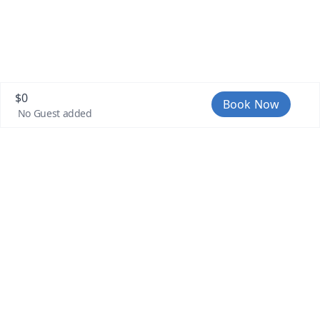
$
0
Book Now
No Guest added
©
2026
AisleGo, An EventRoostr Brand. All rights